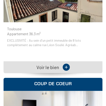
Toulouse
Appartement 36.3 m²
EXCLUSIVITÉ : Au sein d'un petit immeuble de 8 lots
complétement au calme rue Léon Soulié. Agréab...
+
Voir le bien
COUP DE COEUR